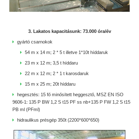
3. Lakatos kapacitásunk: 73.000 óra/év
gyártó csarnokok
54 m x 14 m; 2 * 5 t illetve 1*10t híddaruk
23 m x 12 m; 3,5 t híddaru
22 m x 12 m; 2 * 1 t karosdaruk
15 m x 25 m; 20t híddaru
hegesztés: 15 fő minősített heggesztő, MSZ EN ISO
9606-1: 135 P BW 1,2 S t15 PF ss nb+135 P FW 1,2 S t15
PB ml (PFml)
hidraulikus présgép 350t (2200*600*650)