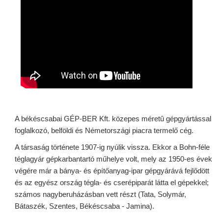
A békéscsabai GÉP-BER Kft. közepes méretû gépgyártással
foglalkozó, belföldi és Németországi piacra termelő cég.
A társaság története 1907-ig nyúlik vissza. Ekkor a Bohn-féle
téglagyár gépkarbantartó műhelye volt, mely az 1950-es évek
végére már a bánya- és építőanyag-ipar gépgyárává fejlődött
és az egyész ország tégla- és cserépiparát látta el gépekkel;
számos nagyberuházásban vett részt (Tata, Solymár,
Bátaszék, Szentes, Békéscsaba - Jamina).