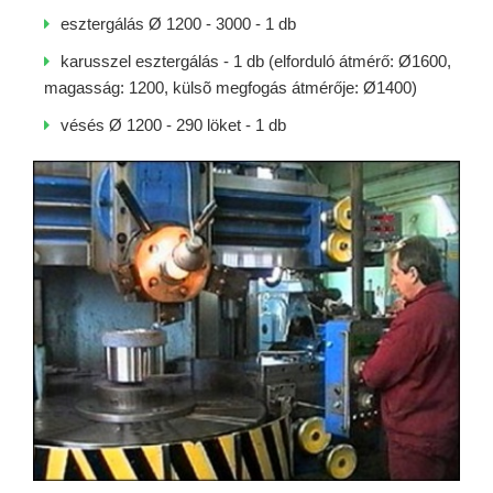
esztergálás Ø 1200 - 3000 - 1 db
karusszel esztergálás - 1 db (elforduló átmérő: Ø1600,
magasság: 1200, külsõ megfogás átmérője: Ø1400)
vésés Ø 1200 - 290 löket - 1 db