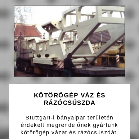
KŐTÖRŐGÉP VÁZ ÉS
RÁZÓCSÚSZDA
Stuttgart-i bányaipar területén
érdekelt megrendelőnek gyártunk
kőtörőgép vázat és rázócsúszdát.